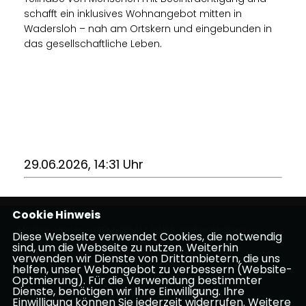
schafft ein inklusives Wohnangebot mitten in
Wadersloh – nah am Ortskern und eingebunden in
das gesellschaftliche Leben.
29.06.2026, 14:31 Uhr
Cookie Hinweis
Markus Höner - GEMEINSAM Politik weiterdenken
Diese Webseite verwendet Cookies, die notwendig
sind, um die Webseite zu nutzen. Weiterhin
verwenden wir Dienste von Drittanbietern, die uns
Impressum
Datenschutz
Kontakt
helfen, unser Webangebot zu verbessern (Website-
Optmierung). Für die Verwendung bestimmter
Dienste, benötigen wir Ihre Einwilligung. Ihre
CDU Kreisverband Warendorf-Beckum
Einwilligung können Sie jederzeit widerrufen. Weitere