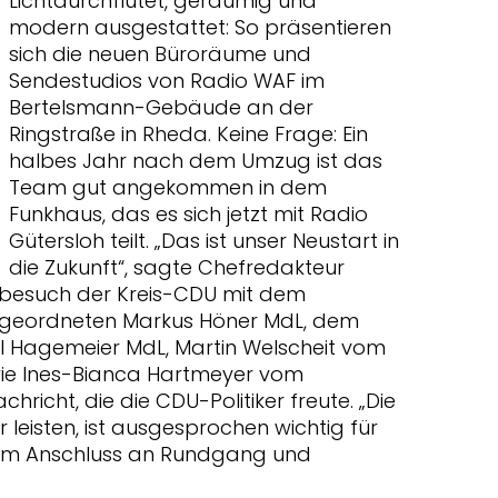
Lichtdurchflutet, geräumig und
modern ausgestattet: So präsentieren
sich die neuen Büroräume und
Sendestudios von Radio WAF im
Bertelsmann-Gebäude an der
Ringstraße in Rheda. Keine Frage: Ein
halbes Jahr nach dem Umzug ist das
Team gut angekommen in dem
Funkhaus, das es sich jetzt mit Radio
Gütersloh teilt. „Das ist unser Neustart in
die Zukunft“, sagte Chefredakteur
sbesuch der Kreis-CDU mit dem
geordneten Markus Höner MdL, dem
 Hagemeier MdL, Martin Welscheit vom
wie Ines-Bianca Hartmeyer vom
hricht, die die CDU-Politiker freute. „Die
ier leisten, ist ausgesprochen wichtig für
r im Anschluss an Rundgang und