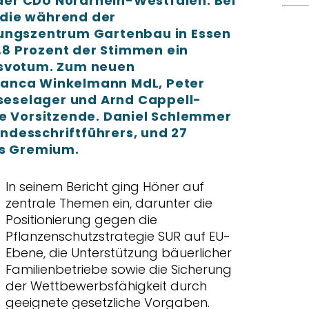
er CDU Nordrhein-Westfalen. Bei
die während der
dungszentrum Gartenbau in Essen
8,8 Prozent der Stimmen ein
nsvotum. Zum neuen
anca Winkelmann MdL, Peter
oseselager und Arnd Cappell-
de Vorsitzende. Daniel Schlemmer
desschriftführers, und 27
as Gremium.
In seinem Bericht ging Höner auf
zentrale Themen ein, darunter die
Positionierung gegen die
Pflanzenschutzstrategie SUR auf EU-
Ebene, die Unterstützung bäuerlicher
Familienbetriebe sowie die Sicherung
der Wettbewerbsfähigkeit durch
geeignete gesetzliche Vorgaben.