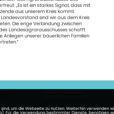
freut: „Es ist ein starkes Signal, dass mit
tzende aus unserem Kreis kommt.
Landesvorstand sind wir aus dem Kreis
eten. Die enge Verbindung zwischen
t des Landesagrarausschusses schafft
e Anliegen unserer bäuerlichen Familien
rtreten.“
erdenken
CDU Kreisverband
Warendorf-Beckum
takt
CDU NRW
ind, um die Webseite zu nutzen. Weiterhin verwenden wir 
ür die Verwendung bestimmter Dienste, benötigen wir Ihr