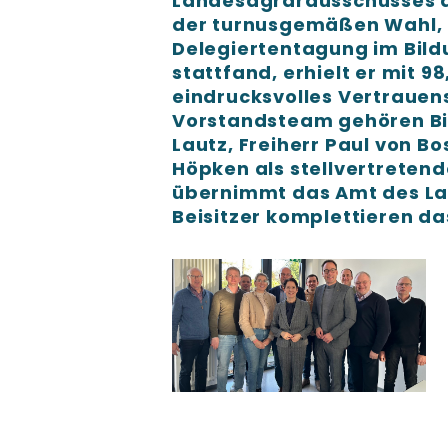
Landesagrarausschusses d
der turnusgemäßen Wahl, 
Delegiertentagung im Bil
stattfand, erhielt er mit 9
eindrucksvolles Vertraue
Vorstandsteam gehören Bi
Lautz, Freiherr Paul von B
Höpken als stellvertreten
übernimmt das Amt des Lan
Beisitzer komplettieren d