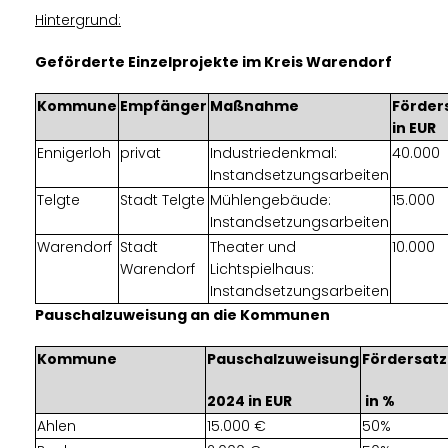
Hintergrund:
Geförderte Einzelprojekte im Kreis Warendorf
Kommune
Empfänger
Maßnahme
Förde
in EUR
Ennigerloh
privat
Industriedenkmal:
40.000
Instandsetzungsarbeiten
Telgte
Stadt Telgte
Mühlengebäude:
15.000
Instandsetzungsarbeiten
Warendorf
Stadt
Theater und
10.000
Warendorf
Lichtspielhaus:
Instandsetzungsarbeiten
Pauschalzuweisung an die Kommunen
Kommune
Pauschalzuweisung
Fördersatz
2024 in EUR
in %
Ahlen
15.000
50%