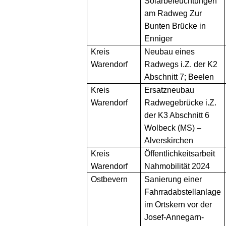
Solarbeleuchtungen
am Radweg Zur
Bunten Brücke in
Enniger
Kreis
Neubau eines
Warendorf
Radwegs i.Z. der K2
Abschnitt 7; Beelen
Kreis
Ersatzneubau
Warendorf
Radwegebrücke i.Z.
der K3 Abschnitt 6
Wolbeck (MS) –
Alverskirchen
Kreis
Öffentlichkeitsarbeit
Warendorf
Nahmobilität 2024
Ostbevern
Sanierung einer
Fahrradabstellanlage
im Ortskern vor der
Josef-Annegarn-