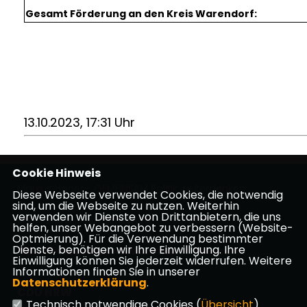
Gesamt Förderung an den Kreis Warendorf:
13.10.2023, 17:31 Uhr
Cookie Hinweis
Markus Höner - GEMEINSAM Politik weiterdenken
Diese Webseite verwendet Cookies, die notwendig
sind, um die Webseite zu nutzen. Weiterhin
verwenden wir Dienste von Drittanbietern, die uns
Impressum
Datenschutz
Kontakt
helfen, unser Webangebot zu verbessern (Website-
Optmierung). Für die Verwendung bestimmter
Dienste, benötigen wir Ihre Einwilligung. Ihre
CDU Kreisverband Warendorf-Beckum
Einwilligung können Sie jederzeit widerrufen. Weitere
Informationen finden Sie in unserer
Datenschutzerklärung
.
CDU NRW
Technisch notwendige Cookies (
Übersicht
)