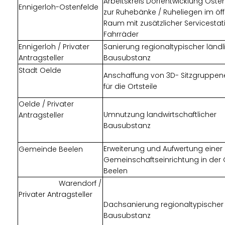
Arbeitskreis Dorfentwicklung Osten
Ennigerloh-Ostenfelde
zur Ruhebänke / Ruheliegen im öff
Raum mit zusätzlicher Servicestati
Fahrräder
Ennigerloh / Privater
Sanierung regionaltypischer ländl
Antragsteller
Bausubstanz
Stadt Oelde
Anschaffung von 3D- Sitzgruppe
für die Ortsteile
Oelde / Privater
Umnutzung landwirtschaftlicher
Antragsteller
Bausubstanz
Erweiterung und Aufwertung einer 
Gemeinde Beelen
Gemeinschaftseinrichtung in de
Beelen
Warendorf /
Privater Antragsteller
Dachsanierung regionaltypischer 
Bausubstanz