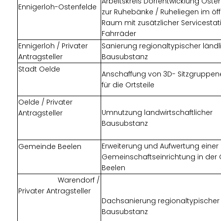
Arbeitskreis Dorfentwicklung Osten
Ennigerloh-Ostenfelde
zur Ruhebänke / Ruheliegen im öff
Raum mit zusätzlicher Servicestati
Fahrräder
Ennigerloh / Privater
Sanierung regionaltypischer ländl
Antragsteller
Bausubstanz
Stadt Oelde
Anschaffung von 3D- Sitzgruppe
für die Ortsteile
Oelde / Privater
Umnutzung landwirtschaftlicher
Antragsteller
Bausubstanz
Erweiterung und Aufwertung einer 
Gemeinde Beelen
Gemeinschaftseinrichtung in de
Beelen
Warendorf /
Privater Antragsteller
Dachsanierung regionaltypischer 
Bausubstanz