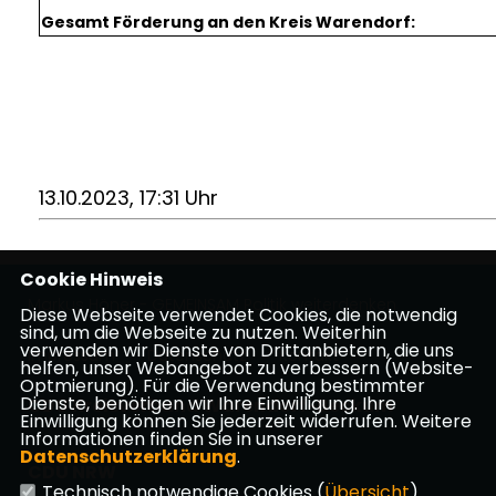
Gesamt Förderung an den Kreis Warendorf:
13.10.2023, 17:31 Uhr
Cookie Hinweis
Markus Höner - GEMEINSAM Politik weiterdenken
Diese Webseite verwendet Cookies, die notwendig
sind, um die Webseite zu nutzen. Weiterhin
verwenden wir Dienste von Drittanbietern, die uns
Impressum
Datenschutz
Kontakt
helfen, unser Webangebot zu verbessern (Website-
Optmierung). Für die Verwendung bestimmter
Dienste, benötigen wir Ihre Einwilligung. Ihre
CDU Kreisverband Warendorf-Beckum
Einwilligung können Sie jederzeit widerrufen. Weitere
Informationen finden Sie in unserer
Datenschutzerklärung
.
CDU NRW
Technisch notwendige Cookies (
Übersicht
)