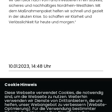
wir den Blick nach vorn und investieren in ein starkes,
sicheres und nachhaltiges Nordrhein-Westfalen. Mit
dem Maßnahmenpaket helfen wir schnell und gezielt
in der akuten Krise. So schaffen wir Klarheit und
Verlässlichkeit für heute und morgen.“
10.01.2023, 14:48 Uhr
Cookie Hinweis
Markus Höner - GEMEINSAM Politik weiterdenken
Diese Webseite verwendet Cookies, die notwendig
sind, um die Webseite zu nutzen. Weiterhin
verwenden wir Dienste von Drittanbietern, die uns
Impressum
Datenschutz
Kontakt
helfen, unser Webangebot zu verbessern (Website-
Optmierung). Für die Verwendung bestimmter